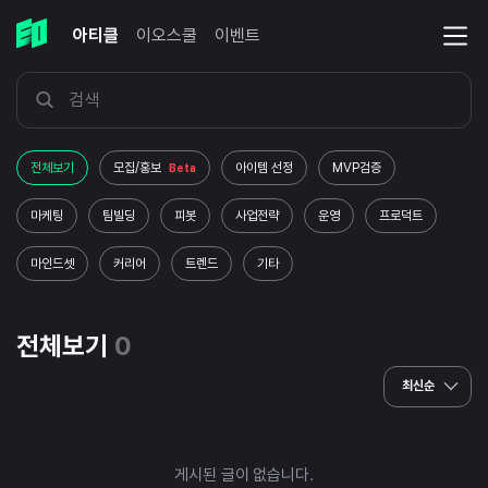
아티클
이오스쿨
이벤트
전체보기
모집/홍보
아이템 선정
MVP검증
Beta
마케팅
팀빌딩
피봇
사업전략
운영
프로덕트
마인드셋
커리어
트렌드
기타
전체보기
0
최신순
게시된 글이 없습니다.