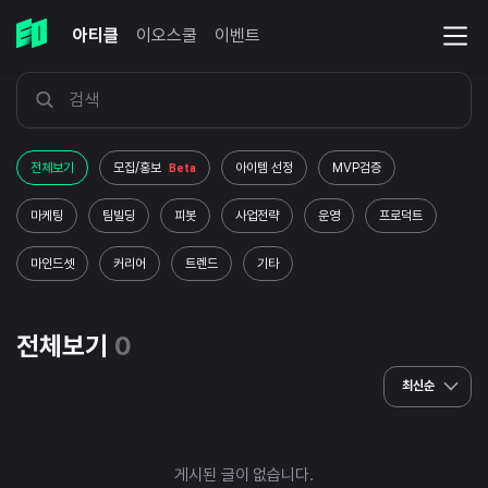
아티클
이오스쿨
이벤트
전체보기
모집/홍보
아이템 선정
MVP검증
Beta
마케팅
팀빌딩
피봇
사업전략
운영
프로덕트
마인드셋
커리어
트렌드
기타
전체보기
0
최신순
게시된 글이 없습니다.