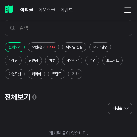
아티클
이오스쿨
이벤트
전체보기
모집/홍보
아이템 선정
MVP검증
Beta
마케팅
팀빌딩
피봇
사업전략
운영
프로덕트
마인드셋
커리어
트렌드
기타
전체보기
0
최신순
게시된 글이 없습니다.