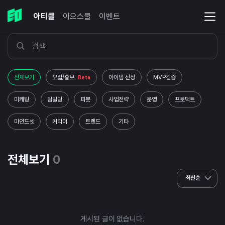
아티클
이오스쿨
이벤트
전체보기
모집/홍보
아이템 선정
MVP검증
Beta
마케팅
팀빌딩
피봇
사업전략
운영
프로덕트
마인드셋
커리어
트렌드
기타
전체보기
0
최신순
게시된 글이 없습니다.