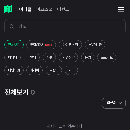
아티클
이오스쿨
이벤트
전체보기
모집/홍보
아이템 선정
MVP검증
Beta
마케팅
팀빌딩
피봇
사업전략
운영
프로덕트
마인드셋
커리어
트렌드
기타
전체보기
0
최신순
게시된 글이 없습니다.