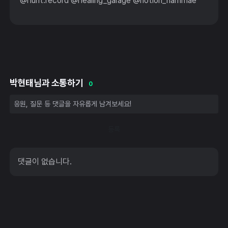
@hunt.record @healing_garage @notion_nammae
박현태님과 소통하기
0
등록
댓글이 없습니다.