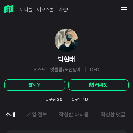
아티클
이오스쿨
이벤트
박현태
저스트두잇클럽/노션남매 | CEO
팔로우
🙌 커피챗
·
팔로워
29
팔로잉
16
소개
기업 정보
작성한 아티클
작성한 댓글