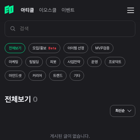
아티클
이오스쿨
이벤트
전체보기
모집/홍보
아이템 선정
MVP검증
Beta
마케팅
팀빌딩
피봇
사업전략
운영
프로덕트
마인드셋
커리어
트렌드
기타
전체보기
0
최신순
게시된 글이 없습니다.