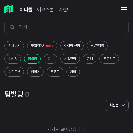
아티클
이오스쿨
이벤트
전체보기
모집/홍보
아이템 선정
MVP검증
Beta
마케팅
팀빌딩
피봇
사업전략
운영
프로덕트
마인드셋
커리어
트렌드
기타
팀빌딩
0
최신순
게시된 글이 없습니다.