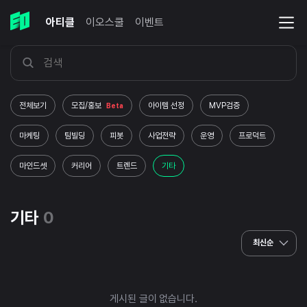
아티클
이오스쿨
이벤트
전체보기
모집/홍보
아이템 선정
MVP검증
Beta
마케팅
팀빌딩
피봇
사업전략
운영
프로덕트
마인드셋
커리어
트렌드
기타
기타
0
최신순
게시된 글이 없습니다.