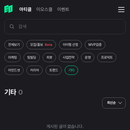
아티클
이오스쿨
이벤트
전체보기
모집/홍보
아이템 선정
MVP검증
Beta
마케팅
팀빌딩
피봇
사업전략
운영
프로덕트
마인드셋
커리어
트렌드
기타
기타
0
최신순
게시된 글이 없습니다.