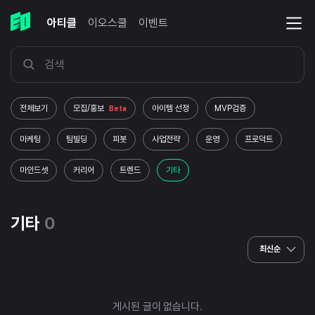
아티클
이오스쿨
이벤트
전체보기
모집/홍보
아이템 선정
MVP검증
Beta
마케팅
팀빌딩
피봇
사업전략
운영
프로덕트
마인드셋
커리어
트렌드
기타
기타
0
최신순
게시된 글이 없습니다.