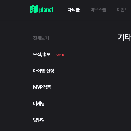
아티클
이오스쿨
이벤트
기
전체보기
모집/홍보
Beta
아이템 선정
MVP검증
마케팅
팀빌딩