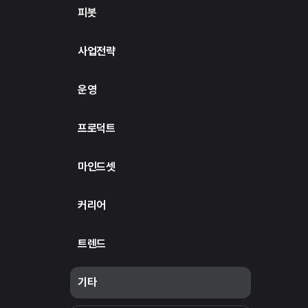
피봇
사업전략
운영
프로덕트
마인드셋
커리어
트렌드
기타