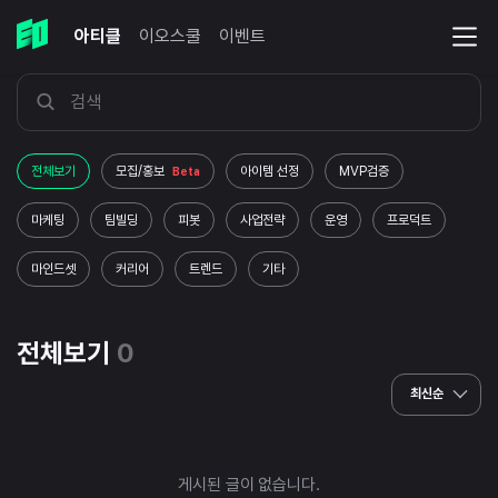
아티클
이오스쿨
이벤트
전체보기
모집/홍보
아이템 선정
MVP검증
Beta
마케팅
팀빌딩
피봇
사업전략
운영
프로덕트
마인드셋
커리어
트렌드
기타
전체보기
0
최신순
게시된 글이 없습니다.