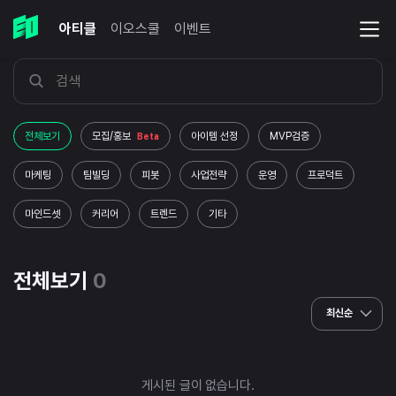
아티클
이오스쿨
이벤트
전체보기
모집/홍보
아이템 선정
MVP검증
Beta
마케팅
팀빌딩
피봇
사업전략
운영
프로덕트
마인드셋
커리어
트렌드
기타
전체보기
0
최신순
게시된 글이 없습니다.