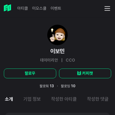
아티클
이오스쿨
이벤트
이보민
데이터리안 | CCO
팔로우
🙌 커피챗
·
팔로워
13
팔로잉
10
소개
기업 정보
작성한 아티클
작성한 댓글