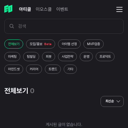
아티클
이오스쿨
이벤트
전체보기
모집/홍보
아이템 선정
MVP검증
Beta
마케팅
팀빌딩
피봇
사업전략
운영
프로덕트
마인드셋
커리어
트렌드
기타
전체보기
0
최신순
게시된 글이 없습니다.