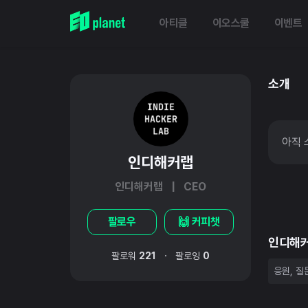
아티클
이오스쿨
이벤트
소개
아직 
인디해커랩
인디해커랩 | CEO
팔로우
🙌 커피챗
인디해
·
팔로워
221
팔로잉
0