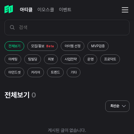
아티클
이오스쿨
이벤트
전체보기
모집/홍보
아이템 선정
MVP검증
Beta
마케팅
팀빌딩
피봇
사업전략
운영
프로덕트
마인드셋
커리어
트렌드
기타
전체보기
0
최신순
게시된 글이 없습니다.