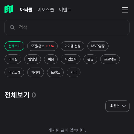
아티클
이오스쿨
이벤트
전체보기
모집/홍보
아이템 선정
MVP검증
Beta
마케팅
팀빌딩
피봇
사업전략
운영
프로덕트
마인드셋
커리어
트렌드
기타
전체보기
0
최신순
게시된 글이 없습니다.