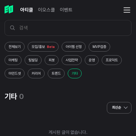
아티클
이오스쿨
이벤트
전체보기
모집/홍보
아이템 선정
MVP검증
Beta
마케팅
팀빌딩
피봇
사업전략
운영
프로덕트
마인드셋
커리어
트렌드
기타
기타
0
최신순
게시된 글이 없습니다.