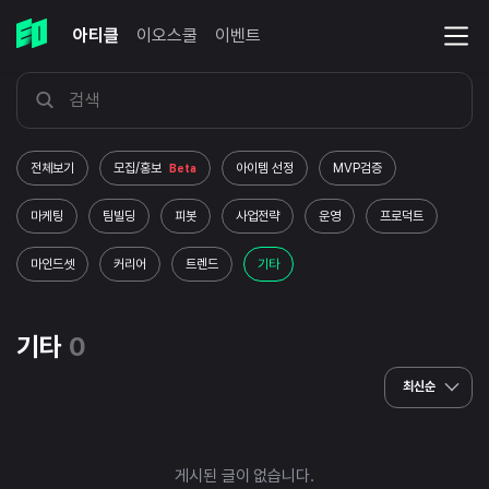
아티클
이오스쿨
이벤트
전체보기
모집/홍보
아이템 선정
MVP검증
Beta
마케팅
팀빌딩
피봇
사업전략
운영
프로덕트
마인드셋
커리어
트렌드
기타
기타
0
최신순
게시된 글이 없습니다.