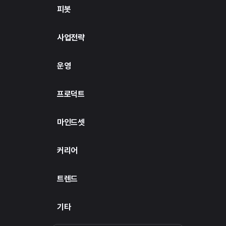
피봇
사업전략
운영
프로덕트
마인드셋
커리어
트렌드
기타