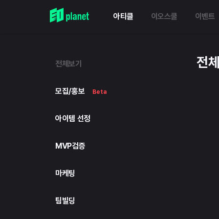
아티클
이오스쿨
이벤트
전
전체보기
모집/홍보
Beta
아이템 선정
MVP검증
마케팅
팀빌딩