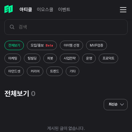
아티클
이오스쿨
이벤트
전체보기
모집/홍보
아이템 선정
MVP검증
Beta
마케팅
팀빌딩
피봇
사업전략
운영
프로덕트
마인드셋
커리어
트렌드
기타
전체보기
0
최신순
게시된 글이 없습니다.