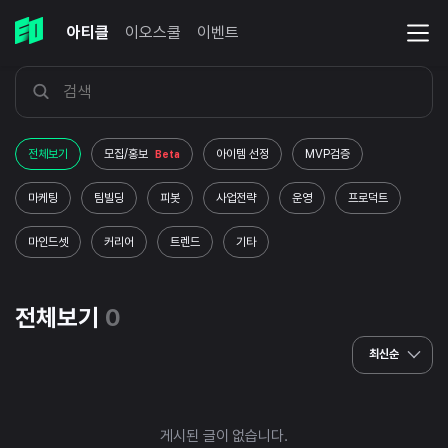
아티클
이오스쿨
이벤트
전체보기
모집/홍보
아이템 선정
MVP검증
Beta
마케팅
팀빌딩
피봇
사업전략
운영
프로덕트
마인드셋
커리어
트렌드
기타
전체보기
0
최신순
게시된 글이 없습니다.