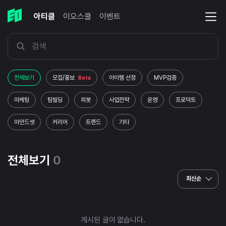
아티클
이오스쿨
이벤트
전체보기
모집/홍보
아이템 선정
MVP검증
Beta
마케팅
팀빌딩
피봇
사업전략
운영
프로덕트
마인드셋
커리어
트렌드
기타
전체보기
0
최신순
게시된 글이 없습니다.