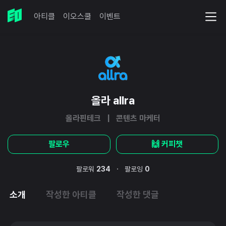
아티클
이오스쿨
이벤트
올라 allra
올라핀테크 | 콘텐츠 마케터
팔로우
🙌 커피챗
·
팔로워
234
팔로잉
0
소개
작성한 아티클
작성한 댓글