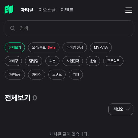
아티클
이오스쿨
이벤트
전체보기
모집/홍보
아이템 선정
MVP검증
Beta
마케팅
팀빌딩
피봇
사업전략
운영
프로덕트
마인드셋
커리어
트렌드
기타
전체보기
0
최신순
게시된 글이 없습니다.