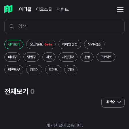
아티클
이오스쿨
이벤트
전체보기
모집/홍보
아이템 선정
MVP검증
Beta
마케팅
팀빌딩
피봇
사업전략
운영
프로덕트
마인드셋
커리어
트렌드
기타
전체보기
0
최신순
게시된 글이 없습니다.