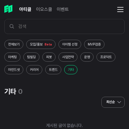
아티클
이오스쿨
이벤트
전체보기
모집/홍보
아이템 선정
MVP검증
Beta
마케팅
팀빌딩
피봇
사업전략
운영
프로덕트
마인드셋
커리어
트렌드
기타
기타
0
최신순
게시된 글이 없습니다.