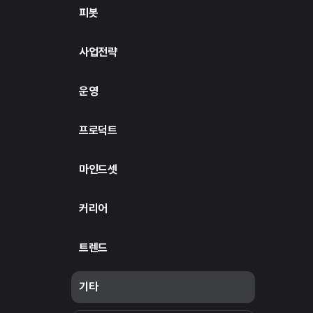
피봇
사업전략
운영
프로덕트
마인드셋
커리어
트렌드
기타