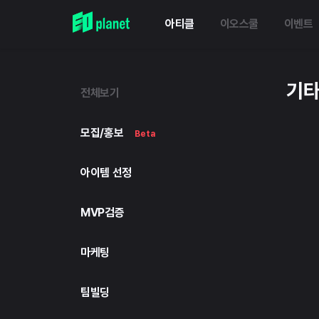
아티클
이오스쿨
이벤트
기
전체보기
모집/홍보
Beta
아이템 선정
MVP검증
마케팅
팀빌딩