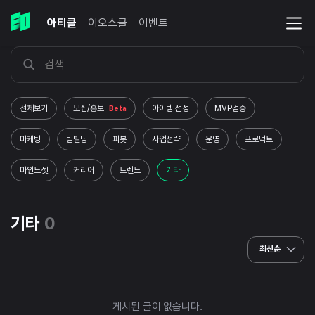
아티클
이오스쿨
이벤트
전체보기
모집/홍보
아이템 선정
MVP검증
Beta
마케팅
팀빌딩
피봇
사업전략
운영
프로덕트
마인드셋
커리어
트렌드
기타
기타
0
최신순
게시된 글이 없습니다.