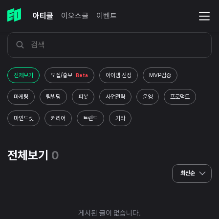
아티클
이오스쿨
이벤트
전체보기
모집/홍보
아이템 선정
MVP검증
Beta
마케팅
팀빌딩
피봇
사업전략
운영
프로덕트
마인드셋
커리어
트렌드
기타
전체보기
0
최신순
게시된 글이 없습니다.