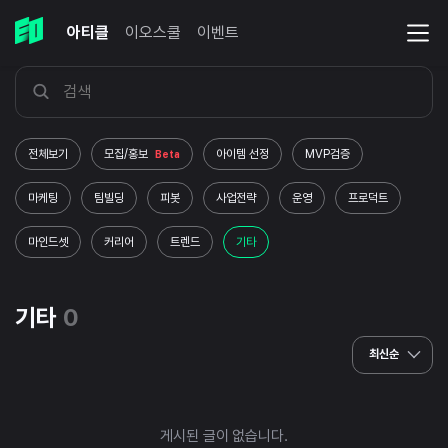
아티클
이오스쿨
이벤트
전체보기
모집/홍보
아이템 선정
MVP검증
Beta
마케팅
팀빌딩
피봇
사업전략
운영
프로덕트
마인드셋
커리어
트렌드
기타
기타
0
최신순
게시된 글이 없습니다.