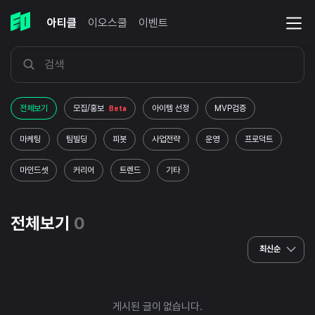
아티클
이오스쿨
이벤트
전체보기
모집/홍보
아이템 선정
MVP검증
Beta
마케팅
팀빌딩
피봇
사업전략
운영
프로덕트
마인드셋
커리어
트렌드
기타
전체보기
0
최신순
게시된 글이 없습니다.