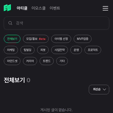
아티클
이오스쿨
이벤트
전체보기
모집/홍보
아이템 선정
MVP검증
Beta
마케팅
팀빌딩
피봇
사업전략
운영
프로덕트
마인드셋
커리어
트렌드
기타
전체보기
0
최신순
게시된 글이 없습니다.