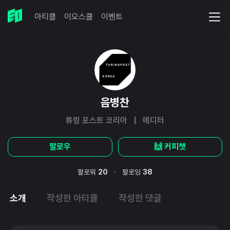
아티클
이오스쿨
이벤트
음병찬
튜링 포스트 코리아 | 에디터
팔로우
🙌 커피챗
·
팔로워
20
팔로잉
38
소개
작성한 아티클
작성한 댓글