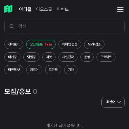
아티클
이오스쿨
이벤트
전체보기
모집/홍보
아이템 선정
MVP검증
Beta
마케팅
팀빌딩
피봇
사업전략
운영
프로덕트
마인드셋
커리어
트렌드
기타
모집/홍보
0
최신순
게시된 글이 없습니다.