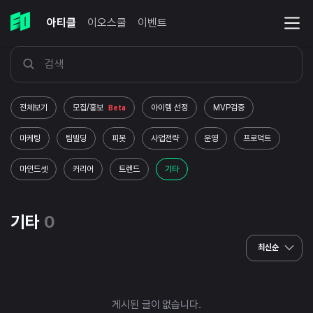
아티클
이오스쿨
이벤트
전체보기
모집/홍보
아이템 선정
MVP검증
Beta
마케팅
팀빌딩
피봇
사업전략
운영
프로덕트
마인드셋
커리어
트렌드
기타
기타
0
최신순
게시된 글이 없습니다.