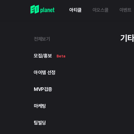
아티클
이오스쿨
이벤트
기
전체보기
모집/홍보
Beta
아이템 선정
MVP검증
마케팅
팀빌딩