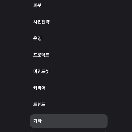
피봇
사업전략
운영
프로덕트
마인드셋
커리어
트렌드
기타