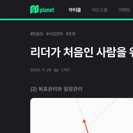
아티클
이오스쿨
이벤트
#팀빌딩
#사업전략
#운영
리더가 처음인 사람을 위
2023. 11. 26
1,797
(2) 목표관리와 일정관리