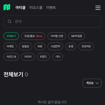
아티클
이오스쿨
이벤트
전체보기
모집/홍보
아이템 선정
MVP검증
Beta
마케팅
팀빌딩
피봇
사업전략
운영
프로덕트
마인드셋
커리어
트렌드
기타
전체보기
0
최신순
게시된 글이 없습니다.