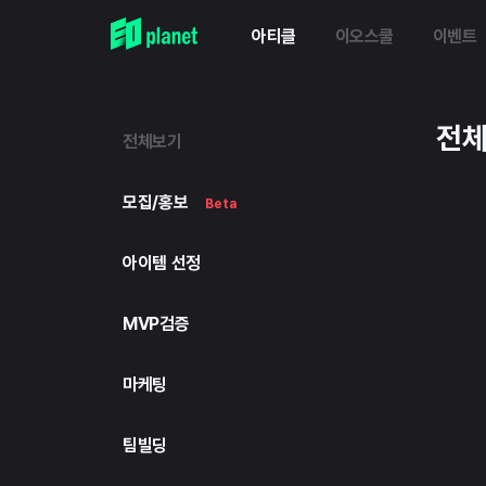
아티클
이오스쿨
이벤트
전
전체보기
모집/홍보
Beta
아이템 선정
MVP검증
마케팅
팀빌딩