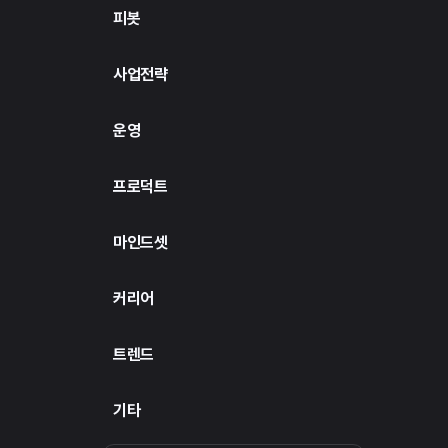
피봇
사업전략
운영
프로덕트
마인드셋
커리어
트렌드
기타