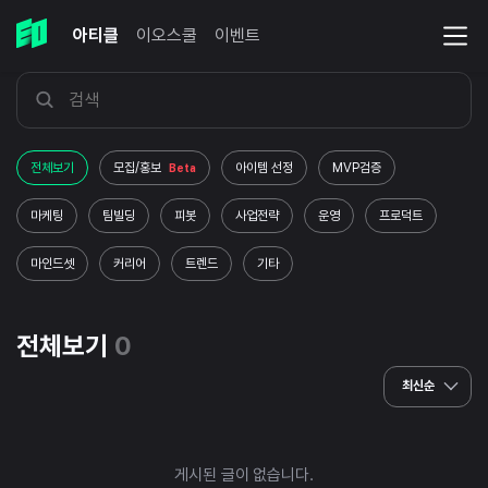
아티클
이오스쿨
이벤트
전체보기
모집/홍보
아이템 선정
MVP검증
Beta
마케팅
팀빌딩
피봇
사업전략
운영
프로덕트
마인드셋
커리어
트렌드
기타
전체보기
0
최신순
게시된 글이 없습니다.