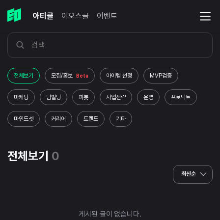
아티클
이오스쿨
이벤트
전체보기
모집/홍보
아이템 선정
MVP검증
Beta
마케팅
팀빌딩
피봇
사업전략
운영
프로덕트
마인드셋
커리어
트렌드
기타
전체보기
0
최신순
게시된 글이 없습니다.