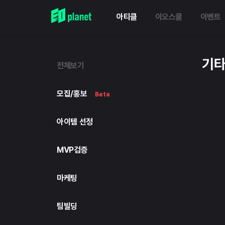
아티클
이오스쿨
이벤트
기
전체보기
모집/홍보
Beta
아이템 선정
MVP검증
마케팅
팀빌딩