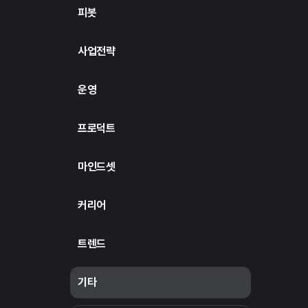
피봇
사업전략
운영
프로덕트
마인드셋
커리어
트렌드
기타