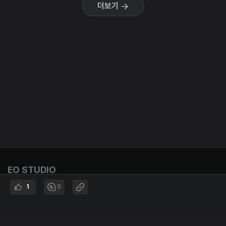
더보기
EO STUDIO
Entrepreneurship & Opportunities
1
0