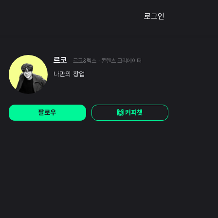
로그인
르코
르코&렉스
· 콘텐츠 크리에이터
나만의 창업
팔로우
🙌 커피챗