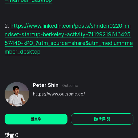
2.
https://www.linkedin.com/posts/shndon0220_mi
ndset-startup-berkeley-activity-71129219616425
57440-kPQ_?utm_source=share&utm_medium=me
mber_desktop
Peter Shin
Outsome
https://www.outsome.co/
🙌 커피챗
팔로우
댓글
0