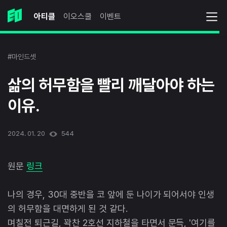
아티클
이오스쿨
이벤트
#마인드셋
삶의 허무함을 빨리 깨달아야 하는
이유.
2024. 01. 20
544
원문
링크
나의 경우, 30대 중반을 코 앞에 둔 나이가 되어서야 인생
의 허무함을 대면하게 된 것 같다.
며칠전 퇴근길, 꽉찬 2호선 지하철을 타면서 문득, '여기를