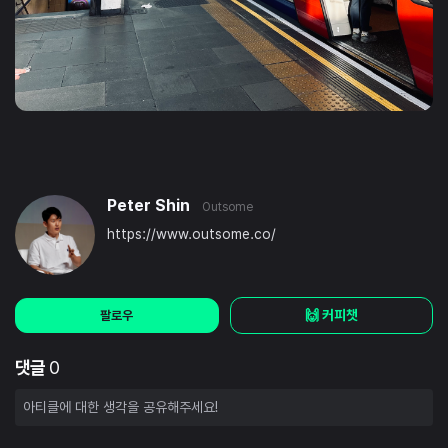
Peter Shin
Outsome
https://www.outsome.co/
🙌 커피챗
팔로우
댓글
0