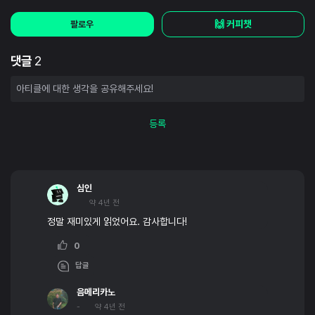
🙌 커피챗
팔로우
댓글
2
등록
심인
약 4년 전
정말 재미있게 읽었어요. 감사합니다!
0
답글
음메리카노
-
약 4년 전